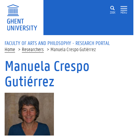
Skip to main content
ZOEK
MENU
FACULTY OF ARTS AND PHILOSOPHY - RESEARCH PORTAL
Home
Researchers
Manuela Crespo Gutiérrez
Manuela Crespo
Gutiérrez