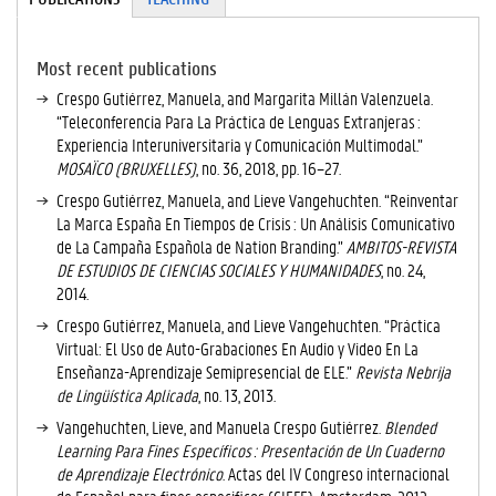
A
C
TI
Most recent publications
V
Crespo Gutiérrez, Manuela, and Margarita Millán Valenzuela.
E
“Teleconferencia Para La Práctica de Lenguas Extranjeras :
T
Experiencia Interuniversitaria y Comunicación Multimodal.”
A
MOSAÏCO (BRUXELLES)
, no. 36, 2018, pp. 16–27.
B
Crespo Gutiérrez, Manuela, and Lieve Vangehuchten. “Reinventar
)
La Marca España En Tiempos de Crisis : Un Análisis Comunicativo
de La Campaña Española de Nation Branding.”
AMBITOS-REVISTA
DE ESTUDIOS DE CIENCIAS SOCIALES Y HUMANIDADES
, no. 24,
2014.
Crespo Gutiérrez, Manuela, and Lieve Vangehuchten. “Práctica
Virtual: El Uso de Auto-Grabaciones En Audio y Video En La
Enseñanza-Aprendizaje Semipresencial de ELE.”
Revista Nebrija
de Lingüística Aplicada
, no. 13, 2013.
Vangehuchten, Lieve, and Manuela Crespo Gutiérrez.
Blended
Learning Para Fines Específicos : Presentación de Un Cuaderno
de Aprendizaje Electrónico
. Actas del IV Congreso internacional