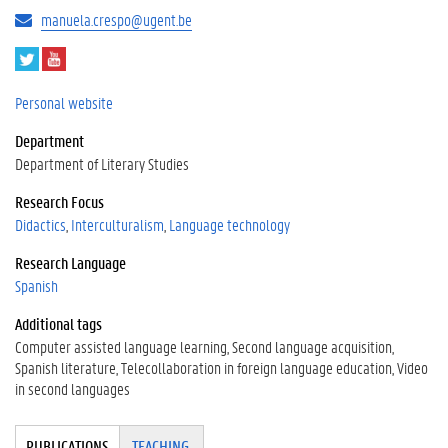
manuela.crespo@ugent.be
T
Y
w
o
i
u
Personal website
t
T
Department
t
u
e
b
Department of Literary Studies
r
e
Research Focus
Didactics
Interculturalism
Language technology
Research Language
Spanish
Additional tags
Computer assisted language learning
Second language acquisition
Spanish literature
Telecollaboration in foreign language education
Video
in second languages
Tabgroup
PUBLICATIONS
(
TEACHING