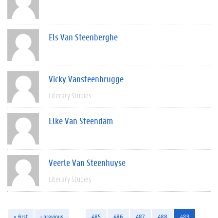
Els Van Steenberghe
Vicky Vansteenbrugge
Literary Studies
Elke Van Steendam
Veerle Van Steenhuyse
Literary Studies
« first
‹ previous
…
485
486
487
488
489