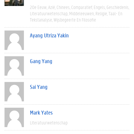
20e Eeuw
Azië
Chinees
Comparatief
Engels
Geschiedenis
Literatuurwetenschap
Middeleeuwen
Religie
Taal- En
Tekstanalyse
Wijsbegeerte En Filosofie
Ayang Utriza Yakin
Gang Yang
Sai Yang
Mark Yates
Literatuurwetenschap