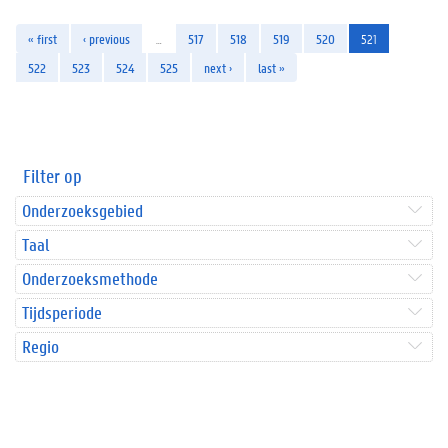
« first
‹ previous
…
517
518
519
520
521
522
523
524
525
next ›
last »
Filter op
Onderzoeksgebied
Taal
Onderzoeksmethode
Tijdsperiode
Regio