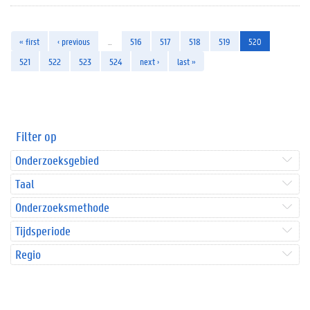
« first
‹ previous
…
516
517
518
519
520
521
522
523
524
next ›
last »
Filter op
Onderzoeksgebied
Taal
Onderzoeksmethode
Tijdsperiode
Regio