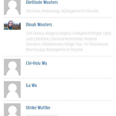
Dietlinde Wouters
20e Eeuw
Hedendaags
Wijsbegeerte En Filosofie
Dinah Wouters
12th Century
Allegory
Exegesis
Hildegard Of Bingen
Latijn
Latin Literature
Literatuurwetenschap
Medieval
Literature
Middeleeuwen
Religie
Taal- En Tekstanalyse
West-Europa
Wijsbegeerte En Filosofie
Chi-Hsiu Wu
Ga Wu
Ulrike Wuttke