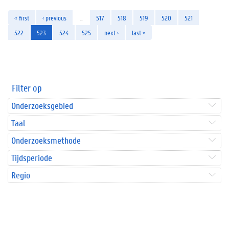
« first
‹ previous
…
517
518
519
520
521
522
523
524
525
next ›
last »
Filter op
Onderzoeksgebied
Taal
Onderzoeksmethode
Tijdsperiode
Regio