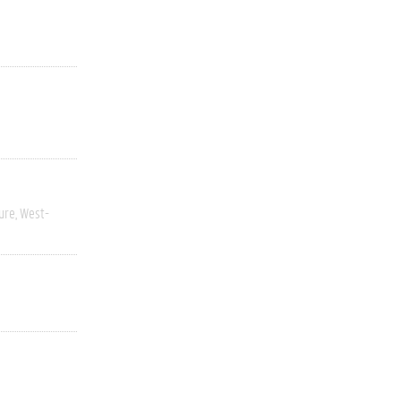
ure
West-