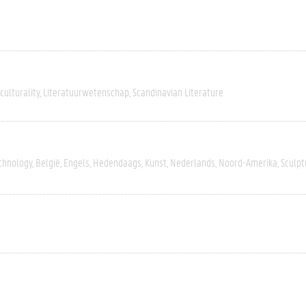
culturality
Literatuurwetenschap
Scandinavian Literature
chnology
België
Engels
Hedendaags
Kunst
Nederlands
Noord-Amerika
Sculpt