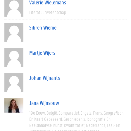
Valérie Wielemans
Literatuurwetenschap
Sibren Wieme
Martje Wijers
Johan Wijnants
Jana Wijnsouw
19e Eeuw
België
Comparatief
Engels
Frans
Geografisch
En Kaart Gebaseerd
Geschiedenis
Iconografie En
Beeldanalyse
Kunst
Kwantitatief
Nederlands
Taal- En