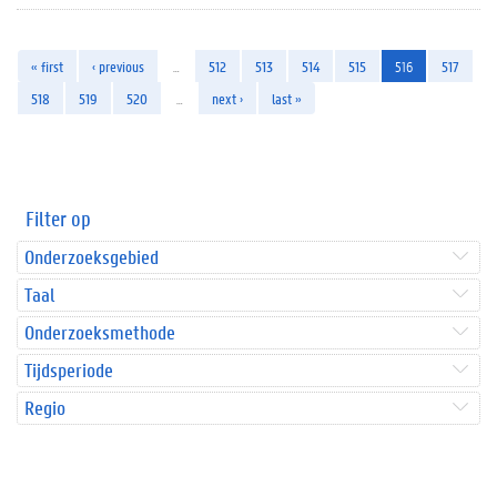
« first
‹ previous
…
512
513
514
515
516
517
518
519
520
…
next ›
last »
Filter op
Onderzoeksgebied
Taal
Onderzoeksmethode
Tijdsperiode
Regio