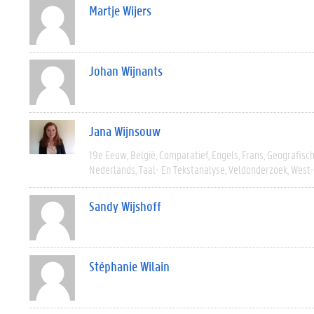
Martje Wijers
Johan Wijnants
Jana Wijnsouw
19e Eeuw
België
Comparatief
Engels
Frans
Geografisc
Nederlands
Taal- En Tekstanalyse
Veldonderzoek
West
Sandy Wijshoff
Stéphanie Wilain