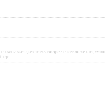
h En Kaart Gebaseerd
Geschiedenis
Iconografie En Beeldanalyse
Kunst
Kwantit
-Europa