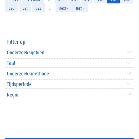
520
521
522
…
next ›
last »
Filter op
Onderzoeksgebied
Taal
Onderzoeksmethode
Tijdsperiode
Regio