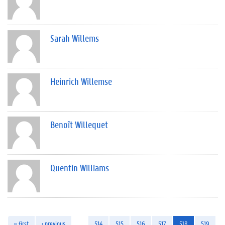
Sarah Willems
Heinrich Willemse
Benoît Willequet
Quentin Williams
« first
‹ previous
…
514
515
516
517
518
519