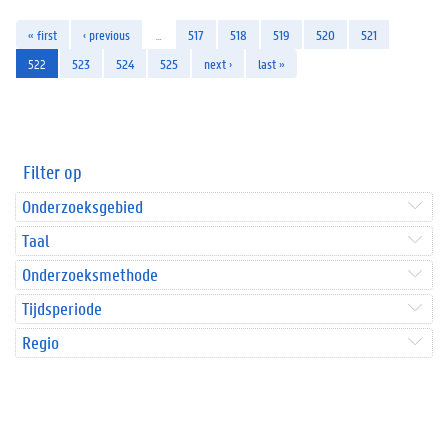
« first
‹ previous
…
517
518
519
520
521
522
523
524
525
next ›
last »
Filter op
Onderzoeksgebied
Taal
Onderzoeksmethode
Tijdsperiode
Regio