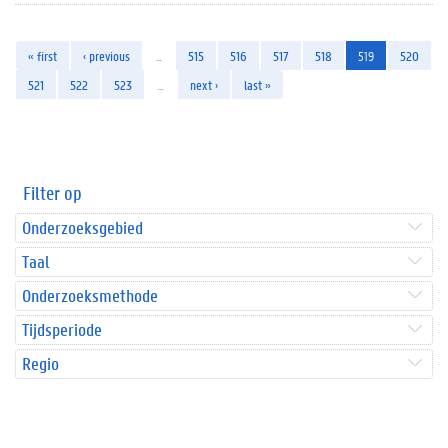
« first
‹ previous
…
515
516
517
518
519
520
521
522
523
…
next ›
last »
Filter op
Onderzoeksgebied
Taal
Onderzoeksmethode
Tijdsperiode
Regio