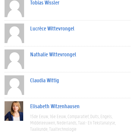
Tobias Wissler
Lucrèce Wittevrongel
Nathalie Wittevrongel
Claudia Wittig
Elisabeth Witzenhausen
15de Eeuw
16e Eeuw
Comparatief
Duits
Engels
Middeleeuwen
Nederlands
Taal- En Tekstanalyse
Taalkunde
Taaltechnologie