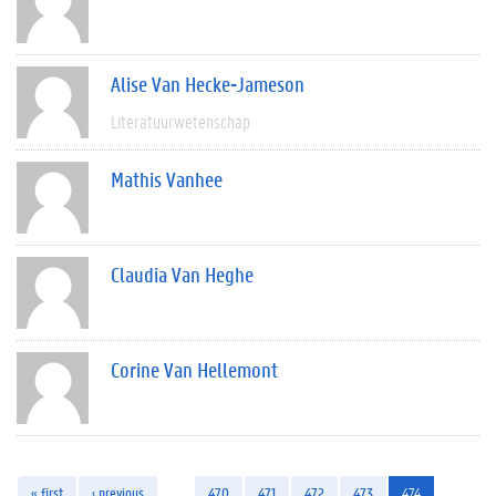
Alise Van Hecke-Jameson
Literatuurwetenschap
Mathis Vanhee
Claudia Van Heghe
Corine Van Hellemont
« first
‹ previous
…
470
471
472
473
474