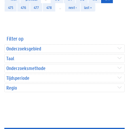
475
476
477
478
…
next ›
last »
Filter op
Onderzoeksgebied
Taal
Onderzoeksmethode
Tijdsperiode
Regio