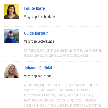
Louise Barré
Vakgroep Geschiedenis
Guido Bartolini
Vakgroep Letterkunde
Contemporary Literature
Ethiek En Moraal
Geschiedenis
Italian Literature
Literatuurwetenschap
Media
Jóhanna Barðdal
Vakgroep Taalkunde
Alignment
Argument Structure
Case Marking
Cognitive
Linguistics
Comparatief
Comparative Linguistics
Construction Grammar
Dative
Deens
Duits
Engels
Germanic Linguistics
Historical Linguistics
Historical
Syntax
Icelandic
Indo-Eureopan Linguistics
Kwantitatief