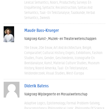
Lexical Semantics
Noors
Productivity
Surveys En
Enquêtering
Syntactic Reconstruction
Syntax And
Semantics
Taal- En Tekstanalyse
Taalkunde
Verbal
Semantics
Zweeds
Maude Bass-Krueger
Vakgroep Kunst-, Muziek- en Theaterwetenschappen
19e Eeuw
20e Eeuw
Art And Architecture
België
Comparatief
Cultural History
Engels
Exhibitions
Fashion
Studies
Frans
Gender
Geschiedenis
Iconografie En
Beeldanalyse
Kunst
Material Culture Studies
Museum
History
Noord-Amerika
Taal- En Tekstanalyse
Veldonderzoek
Visual Studies
West-Europa
Diderik Batens
Vakgroep Wijsbegeerte en Moraalwetenschap
Adaptive Logics
Epistemology
Formal Problem-Solving
Paraconsistency
Philosophical Logic
Philosophy Of Science