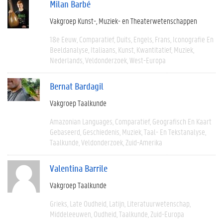
Milan Barbé
Vakgroep Kunst-, Muziek- en Theaterwetenschappen
18e Eeuw
Comparatief
Duits
Engels
Frans
Iconografie En
Beeldanalyse
Italiaans
Kunst
Kwantitatief
Muziek
Nederlands
Veldonderzoek
West-Europa
Bernat Bardagil
Vakgroep Taalkunde
Amazonian Languages
Comparatief
Geografisch En Kaart
Gebaseerd
Geschiedenis
Muziek
Taal- En Tekstanalyse
Taalkunde
Veldonderzoek
Zuid-Amerika
Valentina Barrile
Vakgroep Taalkunde
Grieks
Late Oudheid
Latijn
Literatuurwetenschap
Middeleeuwen
Oudheid
Taalkunde
Zuid-Europa