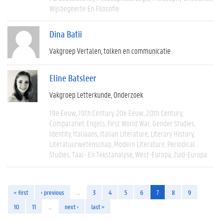
Wijsbegeerte En Filosofie
Dina Batii
Vakgroep Vertalen, tolken en communicatie
Eline Batsleer
Vakgroep Letterkunde
Onderzoek
19e Eeuw
19th Century
20e Eeuw
20th Century
Comparatief
Engels
First World War
Gender Studies
Identity
Italiaans
Italian Literature
Literary History
Literatuurwetenschap
Modern Literature
Periodical
Studies
Taal- En Tekstanalyse
West-Europa
Zuid-Europa
« first
‹ previous
…
3
4
5
6
7
8
9
10
11
…
next ›
last »