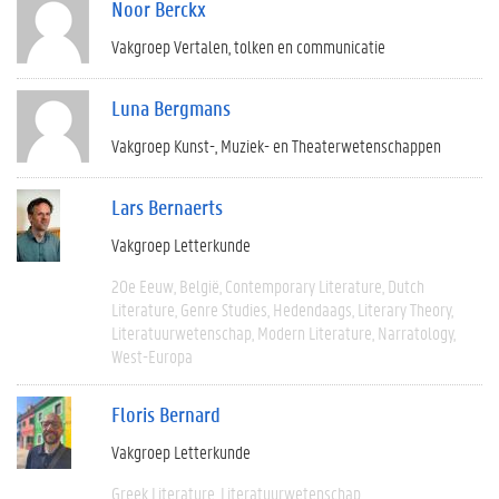
Noor Berckx
Vakgroep Vertalen, tolken en communicatie
Luna Bergmans
Vakgroep Kunst-, Muziek- en Theaterwetenschappen
Lars Bernaerts
Vakgroep Letterkunde
20e Eeuw
België
Contemporary Literature
Dutch
Literature
Genre Studies
Hedendaags
Literary Theory
Literatuurwetenschap
Modern Literature
Narratology
West-Europa
Floris Bernard
Vakgroep Letterkunde
Greek Literature
Literatuurwetenschap