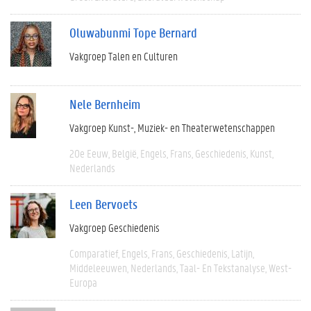
Oluwabunmi Tope Bernard
Vakgroep Talen en Culturen
Nele Bernheim
Vakgroep Kunst-, Muziek- en Theaterwetenschappen
20e Eeuw
België
Engels
Frans
Geschiedenis
Kunst
Nederlands
Leen Bervoets
Vakgroep Geschiedenis
Comparatief
Engels
Frans
Geschiedenis
Latijn
Middeleeuwen
Nederlands
Taal- En Tekstanalyse
West-
Europa