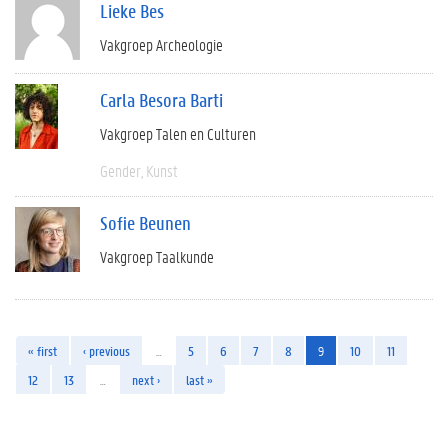
Lieke Bes
Vakgroep Archeologie
Carla Besora Barti
Vakgroep Talen en Culturen
Gender
Kunst
Sofie Beunen
Vakgroep Taalkunde
« first
‹ previous
…
5
6
7
8
9
10
11
12
13
…
next ›
last »