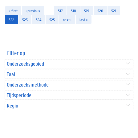
« first
‹ previous
…
517
518
519
520
521
522
523
524
525
next ›
last »
Filter op
Onderzoeksgebied
Taal
Onderzoeksmethode
Tijdsperiode
Regio