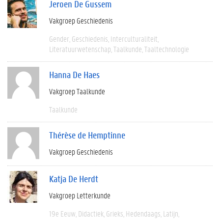
Jeroen De Gussem
Vakgroep Geschiedenis
Gender
Geschiedenis
Interculturaliteit
Literatuurwetenschap
Taalkunde
Taaltechnologie
Hanna De Haes
Vakgroep Taalkunde
Taalkunde
Thérèse de Hemptinne
Vakgroep Geschiedenis
Katja De Herdt
Vakgroep Letterkunde
19e Eeuw
Didactiek
Grieks
Hedendaags
Latijn