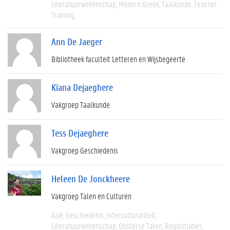
Literatuurwetenschap
Modern Greek
Taalkunde
Teacher
Training
Ann De Jaeger
Bibliotheek faculteit Letteren en Wijsbegeerte
Kiana Dejaeghere
Vakgroep Taalkunde
Tess Dejaeghere
Vakgroep Geschiedenis
Heleen De Jonckheere
Vakgroep Talen en Culturen
Azië
Geschiedenis
Interculturaliteit
Literatuurwetenschap
Oosterse Talen
Regiostudies