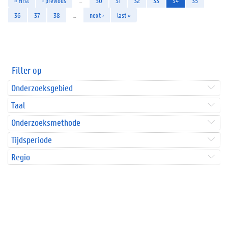
« first
‹ previous
…
30
31
32
33
34
35
36
37
38
…
next ›
last »
Filter op
Onderzoeksgebied
Taal
Onderzoeksmethode
Tijdsperiode
Regio