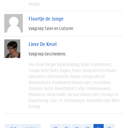
Religie
Floortje de Jonge
Vakgroep Talen en Culturen
Lieve De Kesel
Vakgroep Geschiedenis
16e Eeuw
België
Book Bindings
Book Illuminations
Comparatief
Duits
Engels
Frans
Geografisch En Kaart
Gebaseerd
Geschiedenis
Horae
Iconografie En
Beeldanalyse
Illuminated Manuscripts
Incunables
Italiaans
Kunst
Kwantitatief
Latijn
Middeleeuwen
Miniatures
Nederlands
Secular Manuscripts
Surveys En
Enquêtering
Taal- En Tekstanalyse
Veldonderzoek
West-
Europa