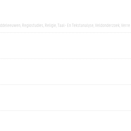
iddeleeuwen
Regiostudies
Religie
Taal- En Tekstanalyse
Veldonderzoek
Verre