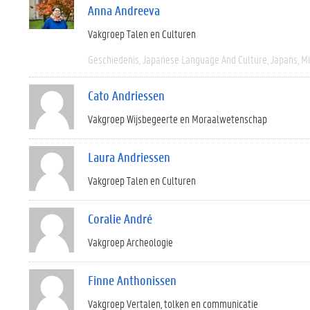
Anna Andreeva
Vakgroep Talen en Culturen
Geschiedenis
Japanese Language And Culture
Japans
M
Cato Andriessen
Vakgroep Wijsbegeerte en Moraalwetenschap
Laura Andriessen
Vakgroep Talen en Culturen
Coralie André
Vakgroep Archeologie
Finne Anthonissen
Vakgroep Vertalen, tolken en communicatie