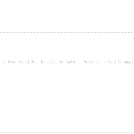
aans
Kwantitatief
Nederlands
Spaans
Taalkunde
Vertaalkunde
West-Europa
Z