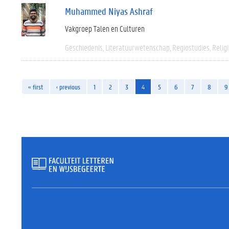
Muhammed Niyas Ashraf
Vakgroep Talen en Culturen
Geschiedenis
Literatuurwetenschap
Regiostudies
Relig
« first
‹ previous
1
2
3
4
5
6
7
8
9