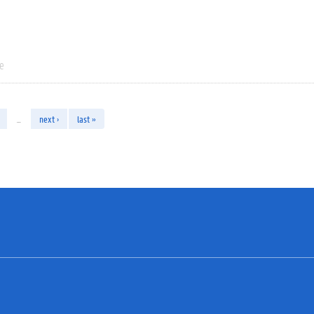
ie
…
next ›
last »