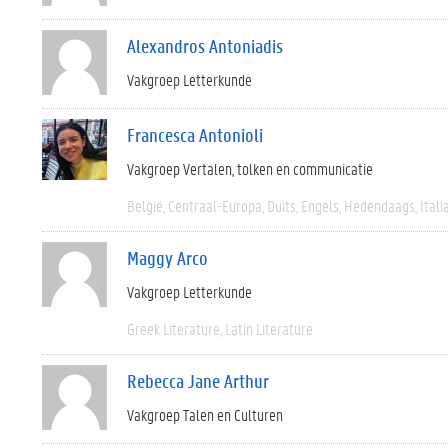
Alexandros Antoniadis
Vakgroep Letterkunde
Francesca Antonioli
Vakgroep Vertalen, tolken en communicatie
België
Centraal-Europa
Duits
Engels
Hedendaags
Itali
Maggy Arco
Vakgroep Letterkunde
Greek Literature
Latin Literature
Rebecca Jane Arthur
Vakgroep Talen en Culturen