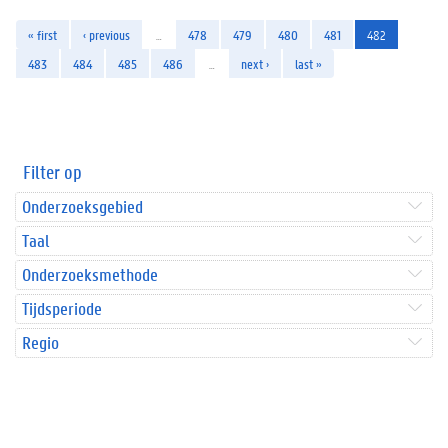
« first
‹ previous
…
478
479
480
481
482
483
484
485
486
…
next ›
last »
Filter op
Onderzoeksgebied
Taal
Onderzoeksmethode
Tijdsperiode
Regio