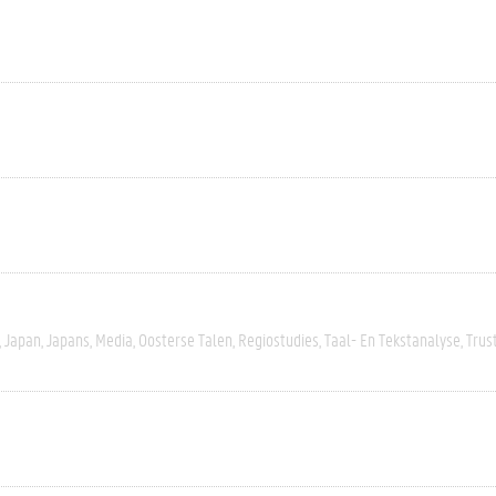
Japan
Japans
Media
Oosterse Talen
Regiostudies
Taal- En Tekstanalyse
Trus