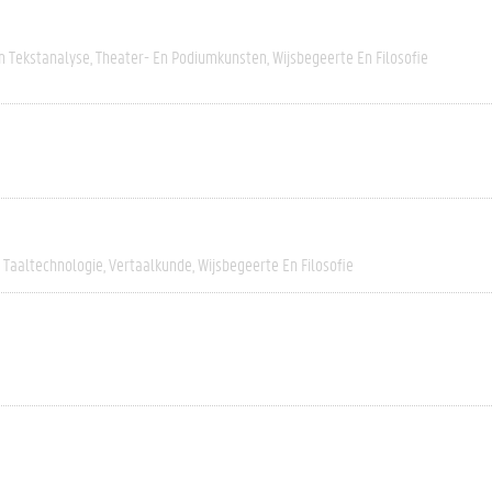
n Tekstanalyse
Theater- En Podiumkunsten
Wijsbegeerte En Filosofie
Taaltechnologie
Vertaalkunde
Wijsbegeerte En Filosofie