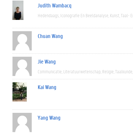
Judith Wambacq
Hedendaags
Iconografie En Beeldanalyse
Kunst
Taal- E
Chuan Wang
Jie Wang
Communicatie
Literatuurwetenschap
Religie
Taalkunde
Kai Wang
Yang Wang