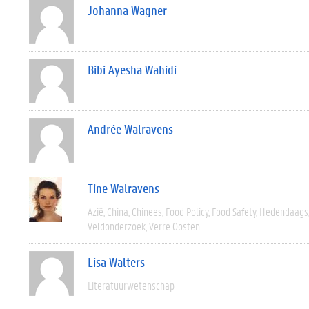
Johanna Wagner
Bibi Ayesha Wahidi
Andrée Walravens
Tine Walravens
Azië
China
Chinees
Food Policy
Food Safety
Hedendaags
Veldonderzoek
Verre Oosten
Lisa Walters
Literatuurwetenschap