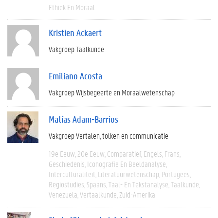
Ethiek En Moraal
Kristien Ackaert
Vakgroep Taalkunde
Emiliano Acosta
Vakgroep Wijsbegeerte en Moraalwetenschap
Matías Adam-Barrios
Vakgroep Vertalen, tolken en communicatie
19e Eeuw
20e Eeuw
Comparatief
Engels
Frans
Geschiedenis
Iconografie En Beeldanalyse
Interculturaliteit
Literatuurwetenschap
Portugees
Regiostudies
Spaans
Taal- En Tekstanalyse
Taalkunde
Venezuela
Vertaalkunde
Zuid-Amerika