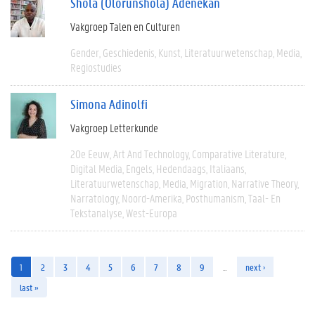
Shola (Olorunshola) Adenekan
Vakgroep Talen en Culturen
Gender
Geschiedenis
Kunst
Literatuurwetenschap
Media
Regiostudies
Simona Adinolfi
Vakgroep Letterkunde
20e Eeuw
Art And Technology
Comparative Literature
Digital Media
Engels
Hedendaags
Italiaans
Literatuurwetenschap
Media
Migration
Narrative Theory
Narratology
Noord-Amerika
Posthumanism
Taal- En
Tekstanalyse
West-Europa
1
2
3
4
5
6
7
8
9
…
next ›
last »