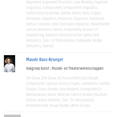
Alignment
Argument Structure
Case Marking
Cognitive
Linguistics
Comparatief
Comparative Linguistics
Construction Grammar
Dative
Deens
Duits
Engels
Germanic Linguistics
Historical Linguistics
Historical
Syntax
Icelandic
Indo-Eureopan Linguistics
Kwantitatief
Lexical Semantics
Noors
Productivity
Surveys En
Enquêtering
Syntactic Reconstruction
Syntax And
Semantics
Taal- En Tekstanalyse
Taalkunde
Verbal
Semantics
Zweeds
Maude Bass-Krueger
Vakgroep Kunst-, Muziek- en Theaterwetenschappen
19e Eeuw
20e Eeuw
Art And Architecture
België
Comparatief
Cultural History
Engels
Exhibitions
Fashion
Studies
Frans
Gender
Geschiedenis
Iconografie En
Beeldanalyse
Kunst
Material Culture Studies
Museum
History
Noord-Amerika
Taal- En Tekstanalyse
Veldonderzoek
Visual Studies
West-Europa