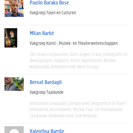
Paulin Baraka Bose
Vakgroep Talen en Culturen
Milan Barbé
Vakgroep Kunst-, Muziek- en Theaterwetenschappen
18e Eeuw
Comparatief
Duits
Engels
Frans
Iconografie En
Beeldanalyse
Italiaans
Kunst
Kwantitatief
Muziek
Nederlands
Veldonderzoek
West-Europa
Bernat Bardagil
Vakgroep Taalkunde
Amazonian Languages
Comparatief
Geografisch En Kaart
Gebaseerd
Geschiedenis
Muziek
Taal- En Tekstanalyse
Taalkunde
Veldonderzoek
Zuid-Amerika
Valentina Barrile