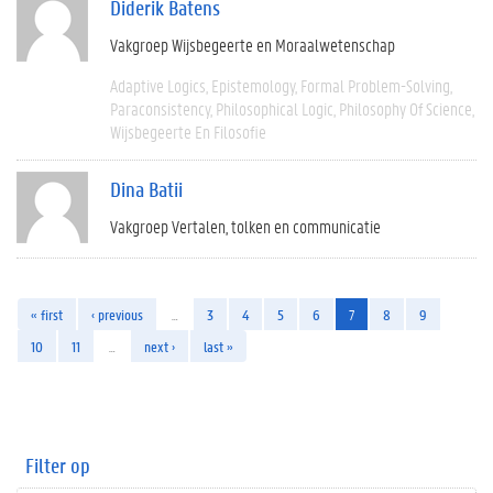
Diderik Batens
Vakgroep Wijsbegeerte en Moraalwetenschap
Adaptive Logics
Epistemology
Formal Problem-Solving
Paraconsistency
Philosophical Logic
Philosophy Of Science
Wijsbegeerte En Filosofie
Dina Batii
Vakgroep Vertalen, tolken en communicatie
« first
‹ previous
…
3
4
5
6
7
8
9
10
11
…
next ›
last »
Filter op