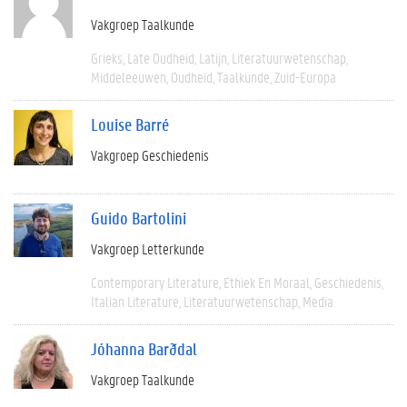
Vakgroep Taalkunde
Grieks
Late Oudheid
Latijn
Literatuurwetenschap
Middeleeuwen
Oudheid
Taalkunde
Zuid-Europa
Louise Barré
Vakgroep Geschiedenis
Guido Bartolini
Vakgroep Letterkunde
Contemporary Literature
Ethiek En Moraal
Geschiedenis
Italian Literature
Literatuurwetenschap
Media
Jóhanna Barðdal
Vakgroep Taalkunde