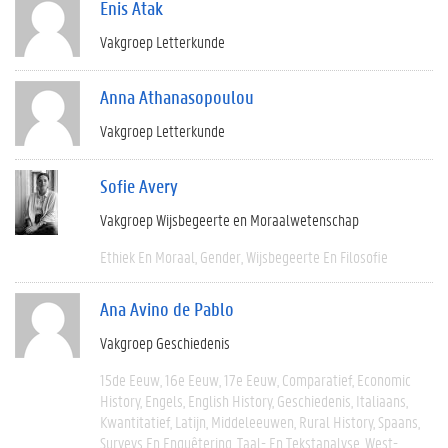
Enis Atak
Vakgroep Letterkunde
Anna Athanasopoulou
Vakgroep Letterkunde
Sofie Avery
Vakgroep Wijsbegeerte en Moraalwetenschap
Ethiek En Moraal
Gender
Wijsbegeerte En Filosofie
Ana Avino de Pablo
Vakgroep Geschiedenis
15de Eeuw
16e Eeuw
17e Eeuw
Comparatief
Economic
History
Engels
English History
Geschiedenis
Italiaans
Kwantitatief
Latijn
Middeleeuwen
Rural History
Spaans
Surveys En Enquêtering
Taal- En Tekstanalyse
West-