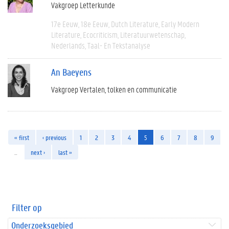
Vakgroep Letterkunde
17e Eeuw
18e Eeuw
Dutch Literature
Early Modern
Literature
Ecocriticism
Literatuurwetenschap
Nederlands
Taal- En Tekstanalyse
An Baeyens
Vakgroep Vertalen, tolken en communicatie
« first
‹ previous
1
2
3
4
5
6
7
8
9
…
next ›
last »
Filter op
Onderzoeksgebied