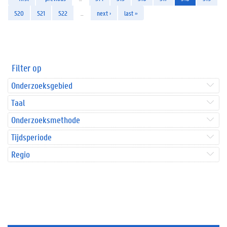
520
521
522
…
next ›
last »
Filter op
Onderzoeksgebied
Taal
Onderzoeksmethode
Tijdsperiode
Regio