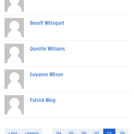
Benoît Willequet
Quentin Williams
Guyanne Wilson
Patrick Wing
« first
‹ previous
…
514
515
516
517
518
519