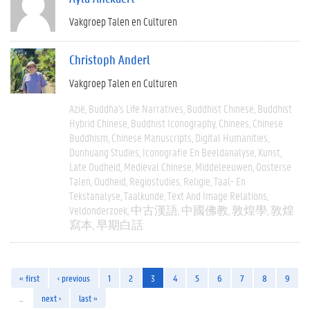
Vakgroep Talen en Culturen
Christoph Anderl
Vakgroep Talen en Culturen
Azië
Buddha's Life Narratives
Buddhist Chinese
Buddhist
Hybrid Chinese
Buddhist Iconography
Chinees
Chinese
Buddhism
Chinese Manuscripts
Digital Humanities
Dunhuang Studies
Iconografie En Beeldanalyse
Kunst
Late Oudheid
Medieval Chinese
Middeleeuwen
Oosterse
Talen
Oudheid
Regiostudies
Religie
Taal- En
Tekstanalyse
Taalkunde
Text And Image Relations
Veldonderzoek
中古漢語
中國佛教
敦煌學
敦煌
寫本
早期白話
« first
‹ previous
1
2
3
4
5
6
7
8
9
…
next ›
last »