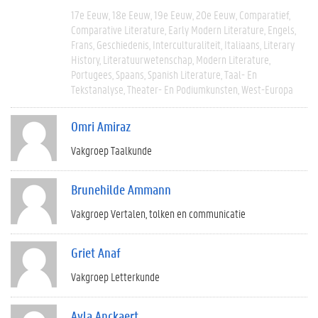
17e Eeuw
18e Eeuw
19e Eeuw
20e Eeuw
Comparatief
Comparative Literature
Early Modern Literature
Engels
Frans
Geschiedenis
Interculturaliteit
Italiaans
Literary
History
Literatuurwetenschap
Modern Literature
Portugees
Spaans
Spanish Literature
Taal- En
Tekstanalyse
Theater- En Podiumkunsten
West-Europa
Omri Amiraz
Vakgroep Taalkunde
Brunehilde Ammann
Vakgroep Vertalen, tolken en communicatie
Griet Anaf
Vakgroep Letterkunde
Ayla Anckaert