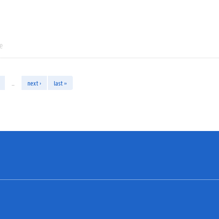
ie
…
next ›
last »