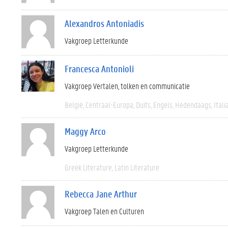
Alexandros Antoniadis
Vakgroep Letterkunde
Francesca Antonioli
Vakgroep Vertalen, tolken en communicatie
België
Centraal-Europa
Duits
Engels
Hedendaags
Itali
Maggy Arco
Vakgroep Letterkunde
Greek Literature
Latin Literature
Rebecca Jane Arthur
Vakgroep Talen en Culturen