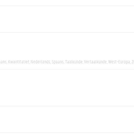
aans
Kwantitatief
Nederlands
Spaans
Taalkunde
Vertaalkunde
West-Europa
Z