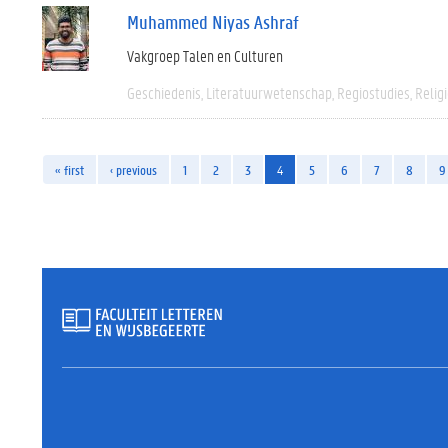
Muhammed Niyas Ashraf
Vakgroep Talen en Culturen
Geschiedenis
Literatuurwetenschap
Regiostudies
Relig
« first
‹ previous
1
2
3
4
5
6
7
8
9