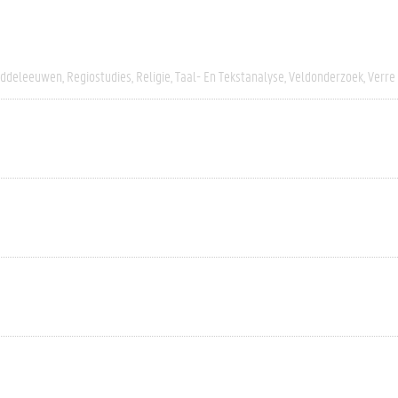
iddeleeuwen
Regiostudies
Religie
Taal- En Tekstanalyse
Veldonderzoek
Verre