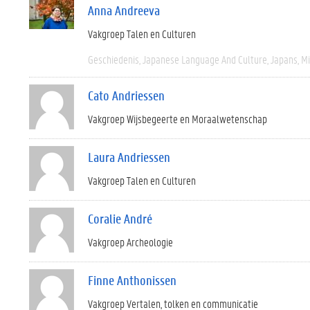
Anna Andreeva
Vakgroep Talen en Culturen
Geschiedenis
Japanese Language And Culture
Japans
M
Cato Andriessen
Vakgroep Wijsbegeerte en Moraalwetenschap
Laura Andriessen
Vakgroep Talen en Culturen
Coralie André
Vakgroep Archeologie
Finne Anthonissen
Vakgroep Vertalen, tolken en communicatie