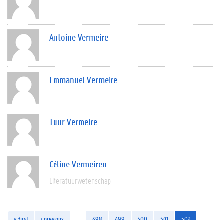
Antoine Vermeire
Emmanuel Vermeire
Tuur Vermeire
Céline Vermeiren
Literatuurwetenschap
« first
‹ previous
…
498
499
500
501
502