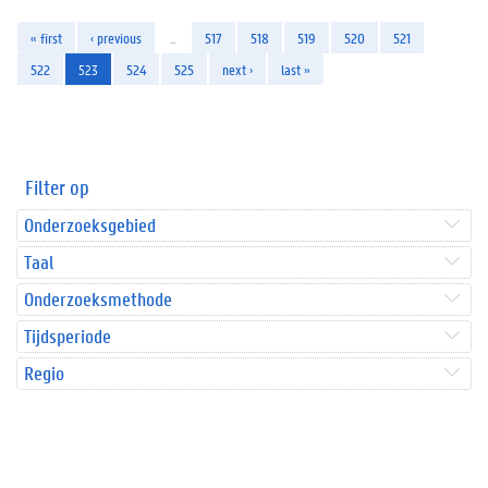
« first
‹ previous
…
517
518
519
520
521
522
523
524
525
next ›
last »
Filter op
Onderzoeksgebied
Taal
Onderzoeksmethode
Tijdsperiode
Regio