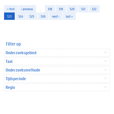
« first
‹ previous
…
518
519
520
521
522
523
524
525
526
next ›
last »
Filter op
Onderzoeksgebied
Taal
Onderzoeksmethode
Tijdsperiode
Regio