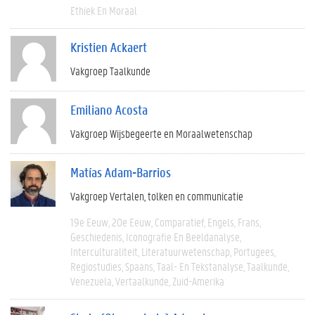
Ethiek En Moraal
Kristien Ackaert
Vakgroep Taalkunde
Emiliano Acosta
Vakgroep Wijsbegeerte en Moraalwetenschap
Matías Adam-Barrios
Vakgroep Vertalen, tolken en communicatie
19e Eeuw
20e Eeuw
Comparatief
Engels
Frans
Geschiedenis
Iconografie En Beeldanalyse
Interculturaliteit
Literatuurwetenschap
Portugees
Regiostudies
Spaans
Taal- En Tekstanalyse
Taalkunde
Venezuela
Vertaalkunde
Zuid-Amerika