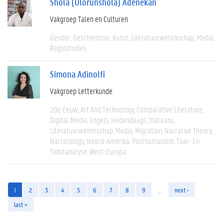
Shola (Olorunshola) Adenekan
Vakgroep Talen en Culturen
Gender
Geschiedenis
Kunst
Literatuurwetenschap
Media
Regiostudies
Simona Adinolfi
Vakgroep Letterkunde
20e Eeuw
Art And Technology
Comparative Literature
Digital Media
Engels
Hedendaags
Italiaans
Literatuurwetenschap
Media
Migration
Narrative Theory
Narratology
Noord-Amerika
Posthumanism
Taal- En
Tekstanalyse
West-Europa
1
2
3
4
5
6
7
8
9
…
next ›
last »