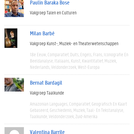
Paulin Baraka Bose
Vakgroep Talen en Culturen
Milan Barbé
Vakgroep Kunst-, Muziek- en Theaterwetenschappen
18e Eeuw
Comparatief
Duits
Engels
Frans
Iconografie En
Beeldanalyse
Italiaans
Kunst
Kwantitatief
Muziek
Nederlands
Veldonderzoek
West-Europa
Bernat Bardagil
Vakgroep Taalkunde
Amazonian Languages
Comparatief
Geografisch En Kaart
Gebaseerd
Geschiedenis
Muziek
Taal- En Tekstanalyse
Taalkunde
Veldonderzoek
Zuid-Amerika
Valentina Barrile