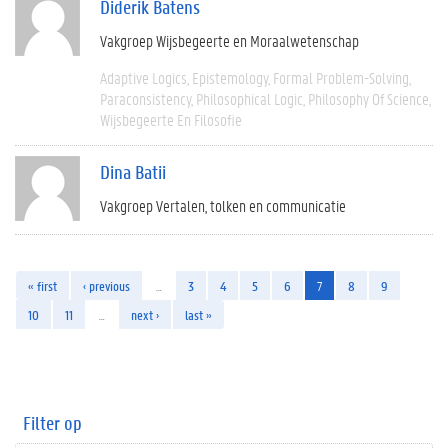
Diderik Batens
Vakgroep Wijsbegeerte en Moraalwetenschap
Adaptive Logics
Epistemology
Formal Problem-Solving
Paraconsistency
Philosophical Logic
Philosophy Of Science
Wijsbegeerte En Filosofie
Dina Batii
Vakgroep Vertalen, tolken en communicatie
« first
‹ previous
…
3
4
5
6
7
8
9
10
11
…
next ›
last »
Filter op