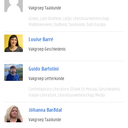
Vakgroep Taalkunde
Grieks
Late Oudheid
Latijn
Literatuurwetenschap
Middeleeuwen
Oudheid
Taalkunde
Zuid-Europa
Louise Barré
Vakgroep Geschiedenis
Guido Bartolini
Vakgroep Letterkunde
Contemporary Literature
Ethiek En Moraal
Geschiedenis
Italian Literature
Literatuurwetenschap
Media
Jóhanna Barðdal
Vakgroep Taalkunde