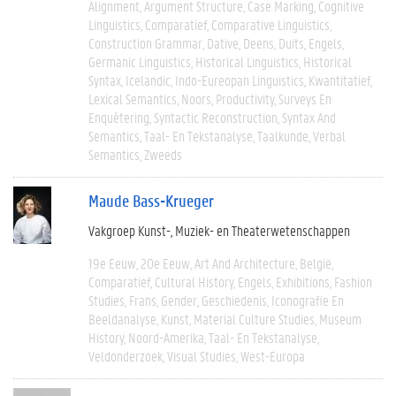
Alignment
Argument Structure
Case Marking
Cognitive
Linguistics
Comparatief
Comparative Linguistics
Construction Grammar
Dative
Deens
Duits
Engels
Germanic Linguistics
Historical Linguistics
Historical
Syntax
Icelandic
Indo-Eureopan Linguistics
Kwantitatief
Lexical Semantics
Noors
Productivity
Surveys En
Enquêtering
Syntactic Reconstruction
Syntax And
Semantics
Taal- En Tekstanalyse
Taalkunde
Verbal
Semantics
Zweeds
Maude Bass-Krueger
Vakgroep Kunst-, Muziek- en Theaterwetenschappen
19e Eeuw
20e Eeuw
Art And Architecture
België
Comparatief
Cultural History
Engels
Exhibitions
Fashion
Studies
Frans
Gender
Geschiedenis
Iconografie En
Beeldanalyse
Kunst
Material Culture Studies
Museum
History
Noord-Amerika
Taal- En Tekstanalyse
Veldonderzoek
Visual Studies
West-Europa