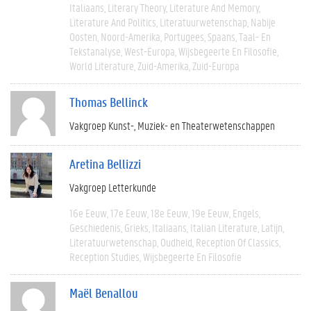
Italiaans
Literary Theory
Literature And Memory
Literature And Politics
Literatuurwetenschap
Nabije
Oosten
Noord-Amerika
Portugees
Spaans
Taal- En
Tekstanalyse
West-Europa
Wijsbegeerte En Filosofie
World Literature
Zuid-Amerika
Zuid-Europa
Thomas Bellinck
Vakgroep Kunst-, Muziek- en Theaterwetenschappen
Aretina Bellizzi
Vakgroep Letterkunde
16e Eeuw
17e Eeuw
18e Eeuw
19e Eeuw
Engels
Geschiedenis
Grieks
Italiaans
Italian Literature
Latijn
Literatuurwetenschap
Oudheid
Reception Of Classics
Reception Studies
Wijsbegeerte En Filosofie
Maël Benallou