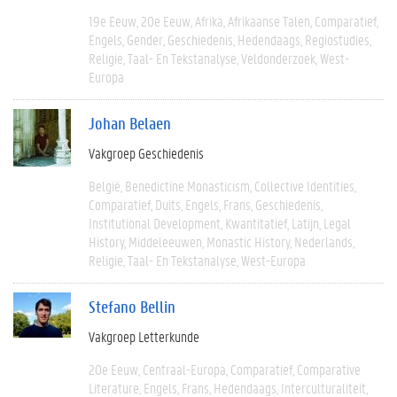
19e Eeuw
20e Eeuw
Afrika
Afrikaanse Talen
Comparatief
Engels
Gender
Geschiedenis
Hedendaags
Regiostudies
Religie
Taal- En Tekstanalyse
Veldonderzoek
West-
Europa
Johan Belaen
Vakgroep Geschiedenis
België
Benedictine Monasticism
Collective Identities
Comparatief
Duits
Engels
Frans
Geschiedenis
Institutional Development
Kwantitatief
Latijn
Legal
History
Middeleeuwen
Monastic History
Nederlands
Religie
Taal- En Tekstanalyse
West-Europa
Stefano Bellin
Vakgroep Letterkunde
20e Eeuw
Centraal-Europa
Comparatief
Comparative
Literature
Engels
Frans
Hedendaags
Interculturaliteit