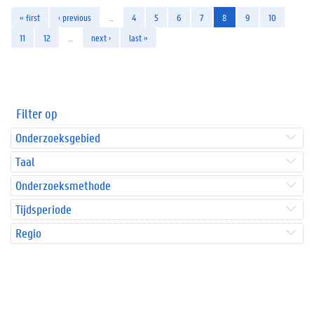
« first
‹ previous
…
4
5
6
7
8
9
10
11
12
…
next ›
last »
Filter op
Onderzoeksgebied
Taal
Onderzoeksmethode
Tijdsperiode
Regio