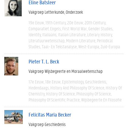
Eline Batsleer
Vakgroep Letterkunde
Onderzoek
19e Eeuw
19th Century
20e Eeuw
20th Century
Comparatief
Engels
First World War
Gender Studies
Identity
Italiaans
Italian Literature
Literary History
Literatuurwetenschap
Modern Literature
Periodical
Studies
Taal- En Tekstanalyse
West-Europa
Zuid-Europa
Pieter T. L. Beck
Vakgroep Wijsbegeerte en Moraalwetenschap
17e Eeuw
18e Eeuw
Epistemology
Geschiedenis
Hedendaags
History And Philosophy Of Science
History Of
Chemistry
History Of Science
Philosophy Of Science
Philosophy Of Scientific Practice
Wijsbegeerte En Filosofie
Felicitas Maria Becker
Vakgroep Geschiedenis