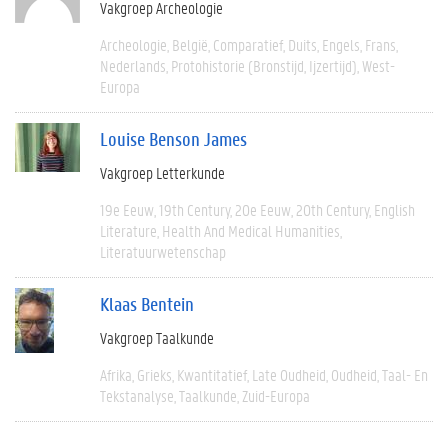
Vakgroep Archeologie
Archeologie
België
Comparatief
Duits
Engels
Frans
Nederlands
Protohistorie (bronstijd, Ijzertijd)
West-
Europa
Louise Benson James
Vakgroep Letterkunde
19e Eeuw
19th Century
20e Eeuw
20th Century
English
Literature
Health And Medical Humanities
Literatuurwetenschap
Klaas Bentein
Vakgroep Taalkunde
Afrika
Grieks
Kwantitatief
Late Oudheid
Oudheid
Taal- En
Tekstanalyse
Taalkunde
Zuid-Europa