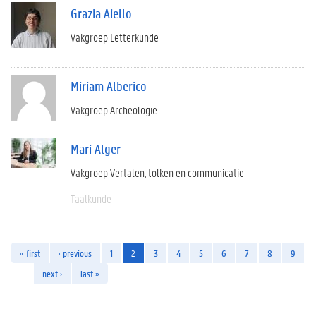
Grazia Aiello
Vakgroep Letterkunde
Miriam Alberico
Vakgroep Archeologie
Mari Alger
Vakgroep Vertalen, tolken en communicatie
Taalkunde
« first
‹ previous
1
2
3
4
5
6
7
8
9
…
next ›
last »