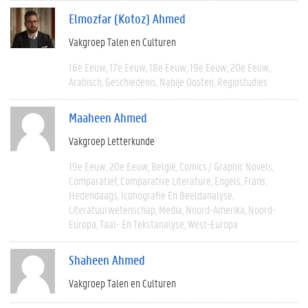
Elmozfar (Kotoz) Ahmed
Vakgroep Talen en Culturen
16e Eeuw
17e Eeuw
18e Eeuw
19e Eeuw
20e Eeuw
Arabisch
Geschiedenis
Nabije Oosten
Regiostudies
Maaheen Ahmed
Vakgroep Letterkunde
19e Eeuw
20e Eeuw
België
Comics / Graphic Novels
Comparatief
Comparative Literature
Engels
Frans
Hedendaags
Iconografie En Beeldanalyse
Literatuurwetenschap
Media
Noord-Amerika
Noord-
Europa
Taal- En Tekstanalyse
West-Europa
Shaheen Ahmed
Vakgroep Talen en Culturen