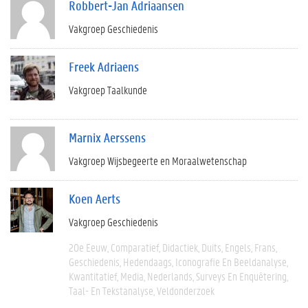
Robbert-Jan Adriaansen
Vakgroep Geschiedenis
Freek Adriaens
Vakgroep Taalkunde
Marnix Aerssens
Vakgroep Wijsbegeerte en Moraalwetenschap
Koen Aerts
Vakgroep Geschiedenis
20e Eeuw
Comparatief
Didactiek
Duits
Engels
Frans
Geschiedenis
Hedendaags
Iconografie En Beeldanalyse
Kwantitatief
Media
Nederlands
Surveys En Enquêtering
Taal- En Tekstanalyse
Veldonderzoek