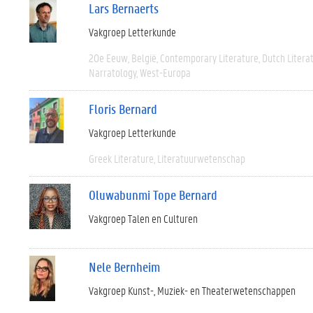
Lars Bernaerts
Vakgroep Letterkunde
20e Eeuw
België
Contemporary Literature
Dutch Litera
Narratology
West-Europa
Floris Bernard
Vakgroep Letterkunde
Greek Literature
Literatuurwetenschap
Oluwabunmi Tope Bernard
Vakgroep Talen en Culturen
Nele Bernheim
Vakgroep Kunst-, Muziek- en Theaterwetenschappen