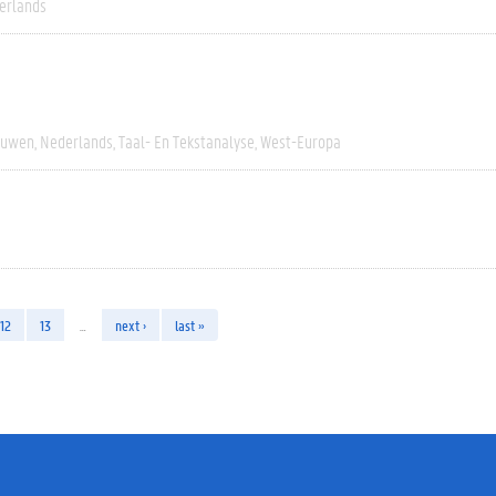
erlands
euwen
Nederlands
Taal- En Tekstanalyse
West-Europa
12
13
…
next ›
last »