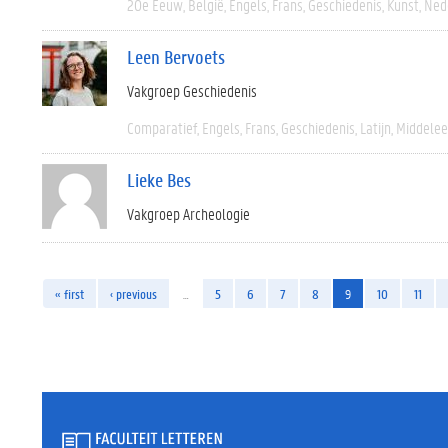
20e Eeuw
België
Engels
Frans
Geschiedenis
Kunst
Ned
Leen Bervoets
Vakgroep Geschiedenis
Comparatief
Engels
Frans
Geschiedenis
Latijn
Middele
Lieke Bes
Vakgroep Archeologie
« first
‹ previous
…
5
6
7
8
9
10
11