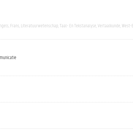
ngels
Frans
Literatuurwetenschap
Taal- En Tekstanalyse
Vertaalkunde
West-
mmunicatie