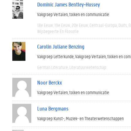
Dominic James Bentley-Hussey
Vakgroep Vertalen, tolken en communicatie
18e Eeuw
19e Eeuw
20e Eeuw
Centraal-Europa
Duits
E
Wijsbegeerte En Filosofie
Carolin Juliane Benzing
Vakgroep Letterkunde
Vakgroep Vertalen, tolken en co
German Literature
Literatuurwetenschap
Noor Berckx
Vakgroep Vertalen, tolken en communicatie
Luna Bergmans
Vakgroep Kunst-, Muziek- en Theaterwetenschappen