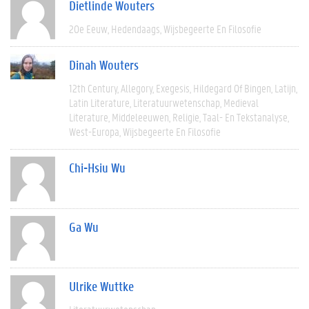
Dietlinde Wouters
20e Eeuw
Hedendaags
Wijsbegeerte En Filosofie
Dinah Wouters
12th Century
Allegory
Exegesis
Hildegard Of Bingen
Latijn
Latin Literature
Literatuurwetenschap
Medieval
Literature
Middeleeuwen
Religie
Taal- En Tekstanalyse
West-Europa
Wijsbegeerte En Filosofie
Chi-Hsiu Wu
Ga Wu
Ulrike Wuttke