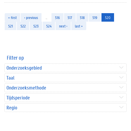
« first
‹ previous
…
516
517
518
519
520
521
522
523
524
next ›
last »
Filter op
Onderzoeksgebied
Taal
Onderzoeksmethode
Tijdsperiode
Regio