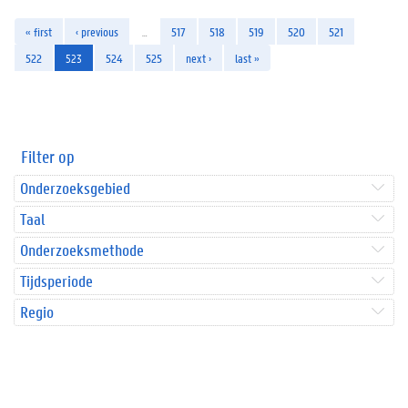
« first
‹ previous
…
517
518
519
520
521
522
523
524
525
next ›
last »
Filter op
Onderzoeksgebied
Taal
Onderzoeksmethode
Tijdsperiode
Regio