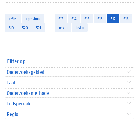
« first
‹ previous
…
513
514
515
516
517
518
519
520
521
…
next ›
last »
Filter op
Onderzoeksgebied
Taal
Onderzoeksmethode
Tijdsperiode
Regio