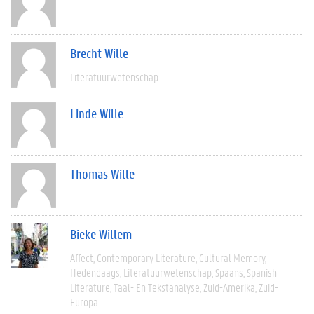
Brecht Wille
Literatuurwetenschap
Linde Wille
Thomas Wille
Bieke Willem
Affect
Contemporary Literature
Cultural Memory
Hedendaags
Literatuurwetenschap
Spaans
Spanish
Literature
Taal- En Tekstanalyse
Zuid-Amerika
Zuid-
Europa