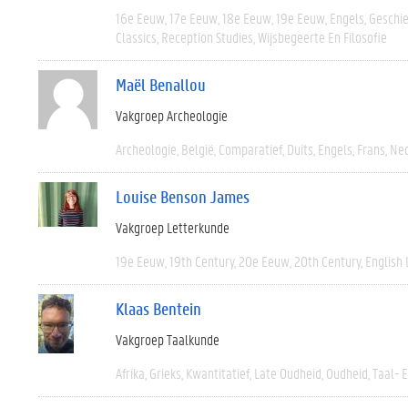
16e Eeuw
17e Eeuw
18e Eeuw
19e Eeuw
Engels
Geschi
Classics
Reception Studies
Wijsbegeerte En Filosofie
Maël Benallou
Vakgroep Archeologie
Archeologie
België
Comparatief
Duits
Engels
Frans
Ned
Louise Benson James
Vakgroep Letterkunde
19e Eeuw
19th Century
20e Eeuw
20th Century
English 
Klaas Bentein
Vakgroep Taalkunde
Afrika
Grieks
Kwantitatief
Late Oudheid
Oudheid
Taal- 