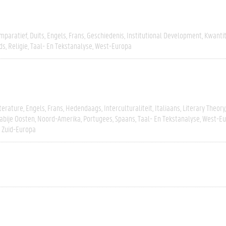
mparatief
Duits
Engels
Frans
Geschiedenis
Institutional Development
Kwantit
ds
Religie
Taal- En Tekstanalyse
West-Europa
terature
Engels
Frans
Hedendaags
Interculturaliteit
Italiaans
Literary Theory
abije Oosten
Noord-Amerika
Portugees
Spaans
Taal- En Tekstanalyse
West-Eu
Zuid-Europa