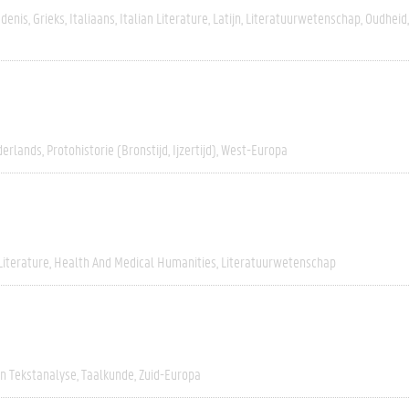
edenis
Grieks
Italiaans
Italian Literature
Latijn
Literatuurwetenschap
Oudheid
erlands
Protohistorie (bronstijd, Ijzertijd)
West-Europa
Literature
Health And Medical Humanities
Literatuurwetenschap
En Tekstanalyse
Taalkunde
Zuid-Europa