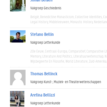
Vakgroep Geschiedenis
België
Benedictine Monasticism
Collective Identities
Co
Legal History
Middeleeuwen
Monastic History
Nederlan
Stefano Bellin
Vakgroep Letterkunde
20e Eeuw
Centraal-Europa
Comparatief
Comparative Li
Memory
Literature And Politics
Literatuurwetenschap
N
Wijsbegeerte En Filosofie
World Literature
Zuid-Amerika
Thomas Bellinck
Vakgroep Kunst-, Muziek- en Theaterwetenschappen
Aretina Bellizzi
Vakgroep Letterkunde