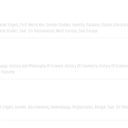
tief
Engels
First World War
Gender Studies
Identity
Italiaans
Italian Literatur
ical Studies
Taal- En Tekstanalyse
West-Europa
Zuid-Europa
aags
History And Philosophy Of Science
History Of Chemistry
History Of Science
 Filosofie
f
Engels
Gender
Geschiedenis
Hedendaags
Regiostudies
Religie
Taal- En Tek