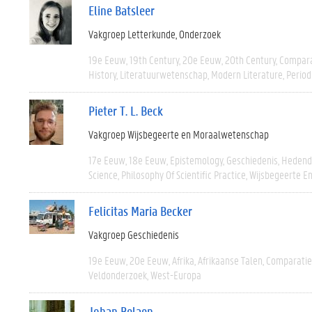
Eline Batsleer
Vakgroep Letterkunde
Onderzoek
19e Eeuw
19th Century
20e Eeuw
20th Century
Compara
History
Literatuurwetenschap
Modern Literature
Period
Pieter T. L. Beck
Vakgroep Wijsbegeerte en Moraalwetenschap
17e Eeuw
18e Eeuw
Epistemology
Geschiedenis
Hedend
Science
Philosophy Of Scientific Practice
Wijsbegeerte En
Felicitas Maria Becker
Vakgroep Geschiedenis
19e Eeuw
20e Eeuw
Afrika
Afrikaanse Talen
Comparatie
Veldonderzoek
West-Europa
Johan Belaen