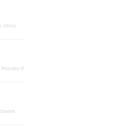
e
Literary
Philosophy Of
stanalyse