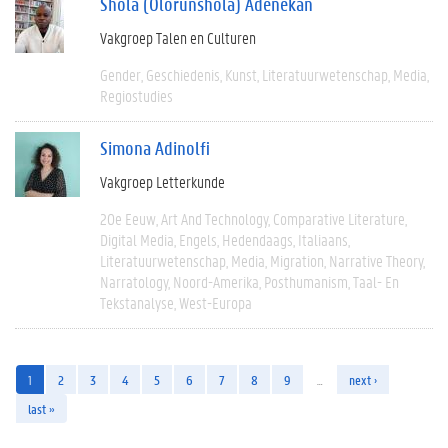
Shola (Olorunshola) Adenekan
Vakgroep Talen en Culturen
Gender
Geschiedenis
Kunst
Literatuurwetenschap
Media
Regiostudies
Simona Adinolfi
Vakgroep Letterkunde
20e Eeuw
Art And Technology
Comparative Literature
Digital Media
Engels
Hedendaags
Italiaans
Literatuurwetenschap
Media
Migration
Narrative Theory
Narratology
Noord-Amerika
Posthumanism
Taal- En
Tekstanalyse
West-Europa
1
2
3
4
5
6
7
8
9
…
next ›
last »