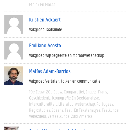
Ethiek En Moraal
Kristien Ackaert
Vakgroep Taalkunde
Emiliano Acosta
Vakgroep Wijsbegeerte en Moraalwetenschap
Matías Adam-Barrios
Vakgroep Vertalen, tolken en communicatie
19e Eeuw
20e Eeuw
Comparatief
Engels
Frans
Geschiedenis
Iconografie En Beeldanalyse
Interculturaliteit
Literatuurwetenschap
Portugees
Regiostudies
Spaans
Taal- En Tekstanalyse
Taalkunde
Venezuela
Vertaalkunde
Zuid-Amerika