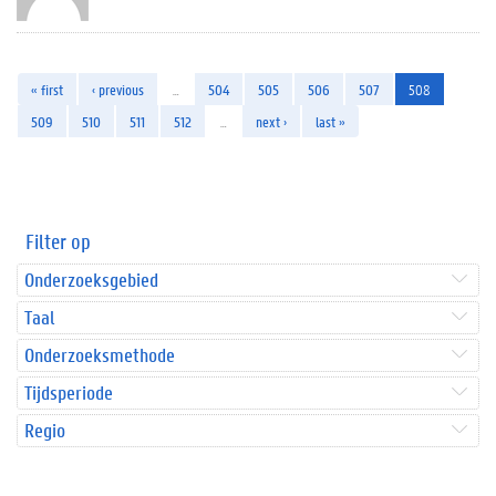
« first
‹ previous
…
504
505
506
507
508
509
510
511
512
…
next ›
last »
Filter op
Onderzoeksgebied
Taal
Onderzoeksmethode
Tijdsperiode
Regio