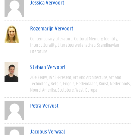
Jessica Vervoort
Rozemarijn Vervoort
Contemporary Literature
Cultural Memory
Identity
Interculturality
Literatuurwetenschap
Scandinavian
Literature
Stefaan Vervoort
20e Eeuw
1945-Present
Art And Architecture
Art And
Technology
België
Engels
Hedendaags
Kunst
Nederlands
Noord-Amerika
Sculpture
West-Europa
Petra Vervust
Jacobus Verwaal