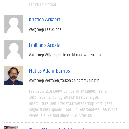
Ethiek En Moraal
Kristien Ackaert
Vakgroep Taalkunde
Emiliano Acosta
Vakgroep Wijsbegeerte en Moraalwetenschap
Matías Adam-Barrios
Vakgroep Vertalen, tolken en communicatie
19e Eeuw
20e Eeuw
Comparatief
Engels
Frans
Geschiedenis
Iconografie En Beeldanalyse
Interculturaliteit
Literatuurwetenschap
Portugees
Regiostudies
Spaans
Taal- En Tekstanalyse
Taalkunde
Venezuela
Vertaalkunde
Zuid-Amerika