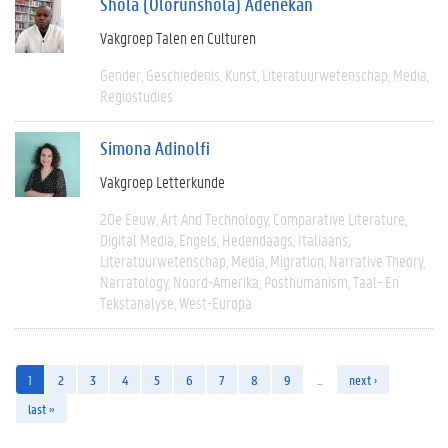
Shola (Olorunshola) Adenekan
Vakgroep Talen en Culturen
Gender
Geschiedenis
Kunst
Literatuurwetenschap
Media
Regiostudies
Simona Adinolfi
Vakgroep Letterkunde
20e Eeuw
Art And Technology
Comparative Literature
Digital Media
Engels
Hedendaags
Italiaans
Literatuurwetenschap
Media
Migration
Narrative Theory
Narratology
Noord-Amerika
Posthumanism
Taal- En
Tekstanalyse
West-Europa
1
2
3
4
5
6
7
8
9
…
next ›
last »