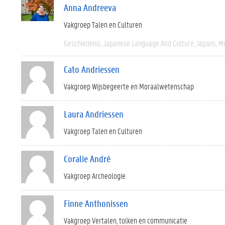
Anna Andreeva
Vakgroep Talen en Culturen
Geschiedenis
Japanese Language And Culture
Japans
M
Cato Andriessen
Vakgroep Wijsbegeerte en Moraalwetenschap
Laura Andriessen
Vakgroep Talen en Culturen
Coralie André
Vakgroep Archeologie
Finne Anthonissen
Vakgroep Vertalen, tolken en communicatie