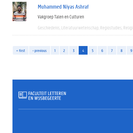
Muhammed Niyas Ashraf
Vakgroep Talen en Culturen
Geschiedenis
Literatuurwetenschap
Regiostudies
Relig
« first
‹ previous
1
2
3
4
5
6
7
8
9