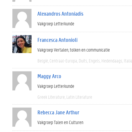
Alexandros Antoniadis
Vakgroep Letterkunde
Francesca Antonioli
Vakgroep Vertalen, tolken en communicatie
België
Centraal-Europa
Duits
Engels
Hedendaags
Itali
Maggy Arco
Vakgroep Letterkunde
Greek Literature
Latin Literature
Rebecca Jane Arthur
Vakgroep Talen en Culturen