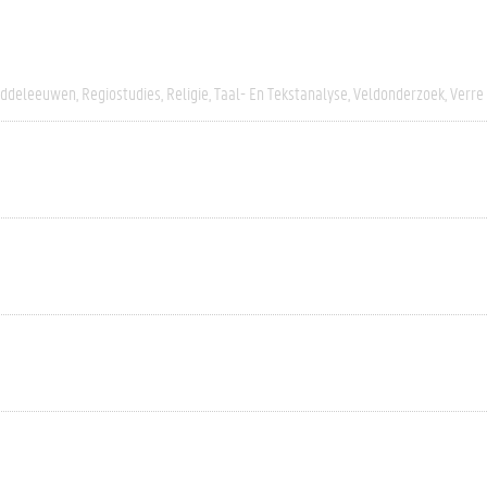
iddeleeuwen
Regiostudies
Religie
Taal- En Tekstanalyse
Veldonderzoek
Verre