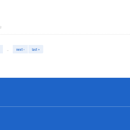
ie
…
next ›
last »