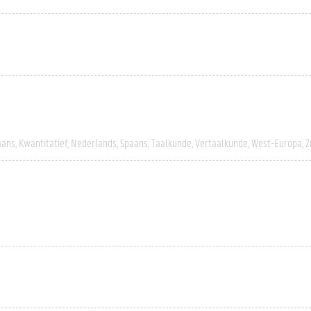
aans
Kwantitatief
Nederlands
Spaans
Taalkunde
Vertaalkunde
West-Europa
Z