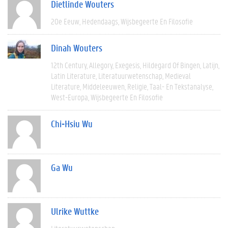
Dietlinde Wouters
20e Eeuw
Hedendaags
Wijsbegeerte En Filosofie
Dinah Wouters
12th Century
Allegory
Exegesis
Hildegard Of Bingen
Latijn
Latin Literature
Literatuurwetenschap
Medieval
Literature
Middeleeuwen
Religie
Taal- En Tekstanalyse
West-Europa
Wijsbegeerte En Filosofie
Chi-Hsiu Wu
Ga Wu
Ulrike Wuttke