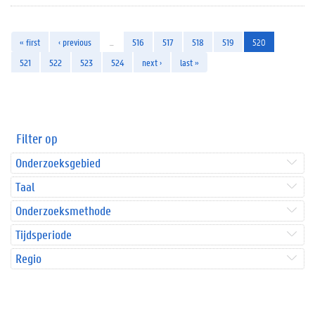
« first
‹ previous
…
516
517
518
519
520
521
522
523
524
next ›
last »
Filter op
Onderzoeksgebied
Taal
Onderzoeksmethode
Tijdsperiode
Regio