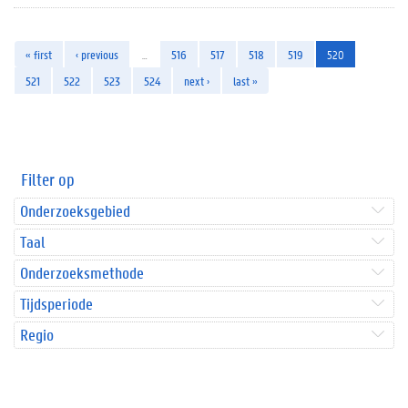
« first
‹ previous
…
516
517
518
519
520
521
522
523
524
next ›
last »
Filter op
Onderzoeksgebied
Taal
Onderzoeksmethode
Tijdsperiode
Regio