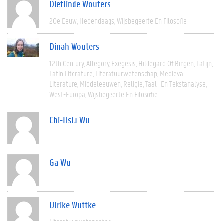
Dietlinde Wouters
20e Eeuw
Hedendaags
Wijsbegeerte En Filosofie
Dinah Wouters
12th Century
Allegory
Exegesis
Hildegard Of Bingen
Latijn
Latin Literature
Literatuurwetenschap
Medieval
Literature
Middeleeuwen
Religie
Taal- En Tekstanalyse
West-Europa
Wijsbegeerte En Filosofie
Chi-Hsiu Wu
Ga Wu
Ulrike Wuttke