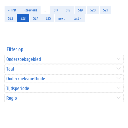
« first
‹ previous
…
517
518
519
520
521
522
523
524
525
next ›
last »
Filter op
Onderzoeksgebied
Taal
Onderzoeksmethode
Tijdsperiode
Regio