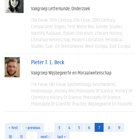
Vakgroep Letterkunde
Onderzoek
19e Eeuw
19th Century
20e Eeuw
20th Century
Comparatief
Engels
First World War
Gender Studies
Identity
Italiaans
Italian Literature
Literary History
Literatuurwetenschap
Modern Literature
Periodical
Studies
Taal- En Tekstanalyse
West-Europa
Zuid-Europa
Pieter T. L. Beck
Vakgroep Wijsbegeerte en Moraalwetenschap
17e Eeuw
18e Eeuw
Epistemology
Geschiedenis
Hedendaags
History And Philosophy Of Science
History Of
Chemistry
History Of Science
Philosophy Of Science
Philosophy Of Scientific Practice
Wijsbegeerte En Filosofie
« first
‹ previous
…
3
4
5
6
7
8
9
10
11
…
next ›
last »