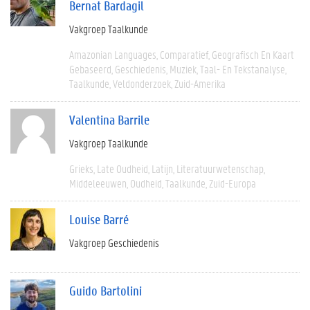
Bernat Bardagil
Vakgroep Taalkunde
Amazonian Languages
Comparatief
Geografisch En Kaart
Gebaseerd
Geschiedenis
Muziek
Taal- En Tekstanalyse
Taalkunde
Veldonderzoek
Zuid-Amerika
Valentina Barrile
Vakgroep Taalkunde
Grieks
Late Oudheid
Latijn
Literatuurwetenschap
Middeleeuwen
Oudheid
Taalkunde
Zuid-Europa
Louise Barré
Vakgroep Geschiedenis
Guido Bartolini