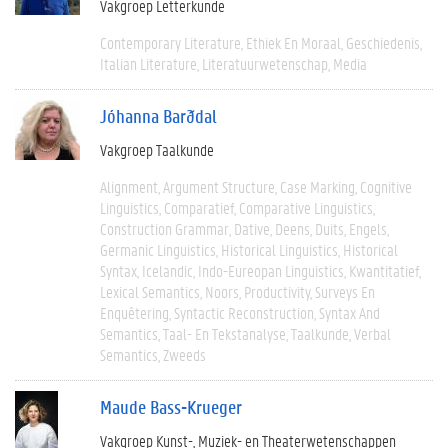
Vakgroep Letterkunde
Contemporary Literature
Ethiek En Moraal
Geschiedenis
Italian Literature
Literatuurwetenschap
Media
Jóhanna Barðdal
Vakgroep Taalkunde
Alignment
Argument Structure
Case Marking
Cognitive
Linguistics
Comparatief
Comparative Linguistics
Construction Grammar
Dative
Deens
Duits
Engels
Germanic Linguistics
Historical Linguistics
Historical
Syntax
Icelandic
Indo-Eureopan Linguistics
Kwantitatief
Lexical Semantics
Noors
Productivity
Surveys En
Enquêtering
Syntactic Reconstruction
Syntax And
Semantics
Taal- En Tekstanalyse
Taalkunde
Verbal
Semantics
Zweeds
Maude Bass-Krueger
Vakgroep Kunst-, Muziek- en Theaterwetenschappen