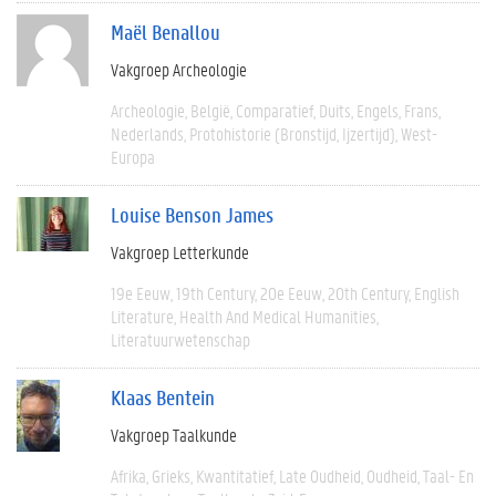
Maël Benallou
Vakgroep Archeologie
Archeologie
België
Comparatief
Duits
Engels
Frans
Nederlands
Protohistorie (bronstijd, Ijzertijd)
West-
Europa
Louise Benson James
Vakgroep Letterkunde
19e Eeuw
19th Century
20e Eeuw
20th Century
English
Literature
Health And Medical Humanities
Literatuurwetenschap
Klaas Bentein
Vakgroep Taalkunde
Afrika
Grieks
Kwantitatief
Late Oudheid
Oudheid
Taal- En