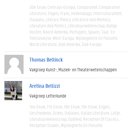
20e Eeuw
Centraal-Europa
Comparatief
Comparative
Literature
Engels
Frans
Hedendaags
Interculturaliteit
Italiaans
Literary Theory
Literature And Memory
Literature And Politics
Literatuurwetenschap
Nabije
Oosten
Noord-Amerika
Portugees
Spaans
Taal- En
Tekstanalyse
West-Europa
Wijsbegeerte En Filosofie
World Literature
Zuid-Amerika
Zuid-Europa
Thomas Bellinck
Vakgroep Kunst-, Muziek- en Theaterwetenschappen
Aretina Bellizzi
Vakgroep Letterkunde
16e Eeuw
17e Eeuw
18e Eeuw
19e Eeuw
Engels
Geschiedenis
Grieks
Italiaans
Italian Literature
Latijn
Literatuurwetenschap
Oudheid
Reception Of Classics
Reception Studies
Wijsbegeerte En Filosofie