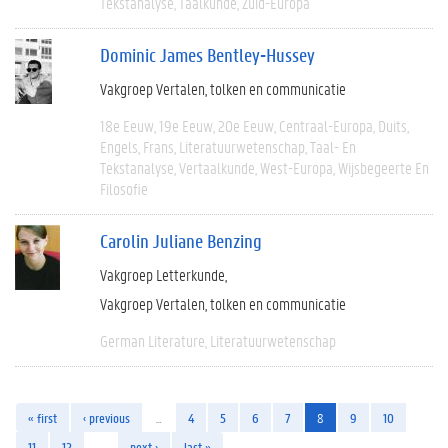
Tekstanalyse
Taalkunde
Zuid-Europa
Dominic James Bentley-Hussey
Vakgroep Vertalen, tolken en communicatie
18e Eeuw
19e Eeuw
20e Eeuw
Centraal-Europa
Duits
Engels
Frans
Literatuurwetenschap
Taal- En
Tekstanalyse
Vertaalkunde
West-Europa
Wijsbegeerte En
Filosofie
Carolin Juliane Benzing
Vakgroep Letterkunde
Vakgroep Vertalen, tolken en communicatie
German Literature
Literatuurwetenschap
« first
‹ previous
…
4
5
6
7
8
9
10
11
12
…
next ›
last »