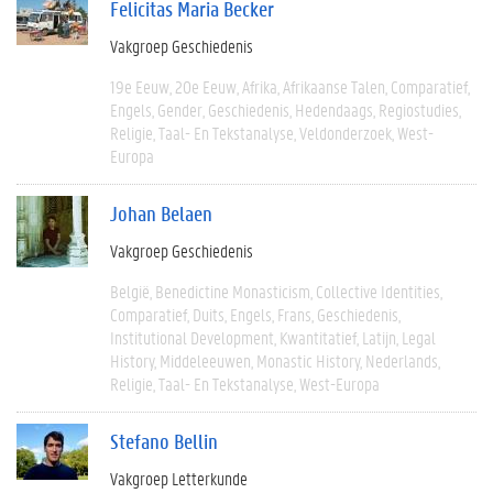
Felicitas Maria Becker
Vakgroep Geschiedenis
19e Eeuw
20e Eeuw
Afrika
Afrikaanse Talen
Comparatief
Engels
Gender
Geschiedenis
Hedendaags
Regiostudies
Religie
Taal- En Tekstanalyse
Veldonderzoek
West-
Europa
Johan Belaen
Vakgroep Geschiedenis
België
Benedictine Monasticism
Collective Identities
Comparatief
Duits
Engels
Frans
Geschiedenis
Institutional Development
Kwantitatief
Latijn
Legal
History
Middeleeuwen
Monastic History
Nederlands
Religie
Taal- En Tekstanalyse
West-Europa
Stefano Bellin
Vakgroep Letterkunde