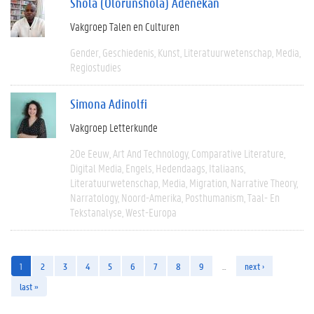
Shola (Olorunshola) Adenekan
Vakgroep Talen en Culturen
Gender
Geschiedenis
Kunst
Literatuurwetenschap
Media
Regiostudies
Simona Adinolfi
Vakgroep Letterkunde
20e Eeuw
Art And Technology
Comparative Literature
Digital Media
Engels
Hedendaags
Italiaans
Literatuurwetenschap
Media
Migration
Narrative Theory
Narratology
Noord-Amerika
Posthumanism
Taal- En
Tekstanalyse
West-Europa
1
2
3
4
5
6
7
8
9
…
next ›
last »