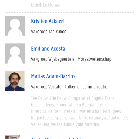
Ethiek En Moraal
Kristien Ackaert
Vakgroep Taalkunde
Emiliano Acosta
Vakgroep Wijsbegeerte en Moraalwetenschap
Matías Adam-Barrios
Vakgroep Vertalen, tolken en communicatie
19e Eeuw
20e Eeuw
Comparatief
Engels
Frans
Geschiedenis
Iconografie En Beeldanalyse
Interculturaliteit
Literatuurwetenschap
Portugees
Regiostudies
Spaans
Taal- En Tekstanalyse
Taalkunde
Venezuela
Vertaalkunde
Zuid-Amerika