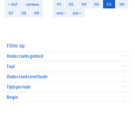
« first
‹ previous
…
511
512
513
514
515
516
517
518
519
…
next ›
last »
Filter op
Onderzoeksgebied
Taal
Onderzoeksmethode
Tijdsperiode
Regio