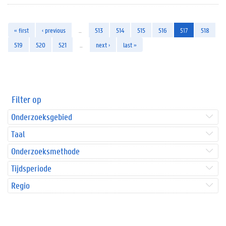
« first
‹ previous
…
513
514
515
516
517
518
519
520
521
…
next ›
last »
Filter op
Onderzoeksgebied
Taal
Onderzoeksmethode
Tijdsperiode
Regio