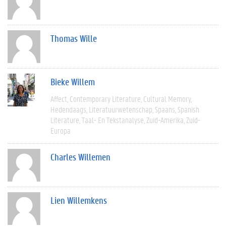
Thomas Wille
Bieke Willem
Affect
Contemporary Literature
Cultural Memory
Hedendaags
Literatuurwetenschap
Spaans
Spanish
Literature
Taal- En Tekstanalyse
Zuid-Amerika
Zuid-
Europa
Charles Willemen
Lien Willemkens