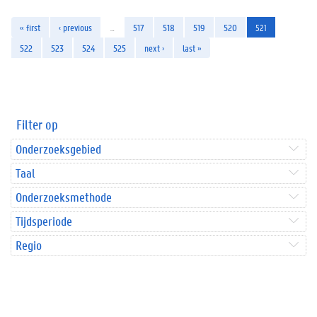
« first
‹ previous
…
517
518
519
520
521
522
523
524
525
next ›
last »
Filter op
Onderzoeksgebied
Taal
Onderzoeksmethode
Tijdsperiode
Regio