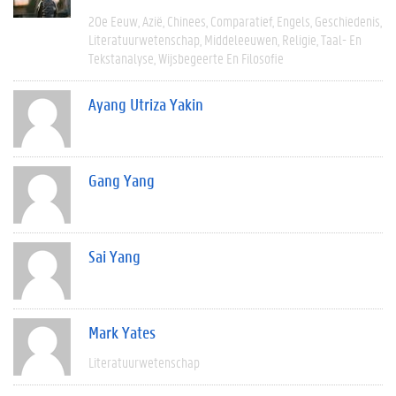
20e Eeuw
Azië
Chinees
Comparatief
Engels
Geschiedenis
Literatuurwetenschap
Middeleeuwen
Religie
Taal- En
Tekstanalyse
Wijsbegeerte En Filosofie
Ayang Utriza Yakin
Gang Yang
Sai Yang
Mark Yates
Literatuurwetenschap